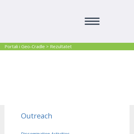
Portali i Geo-Cradle
>
Rezultatet
Rezultatet
Outreach
Dissemination Activities