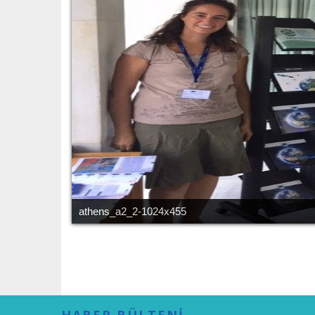
athens_a2_2-1024x455
HABER BÜLTENİ