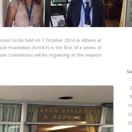
ession to be held on 7 October 2016 in Athens at
ch Foundation (N.H.R.F) is the first of a series of
ean Commission will be organising at the request
Su
2
2
9
1
2
3