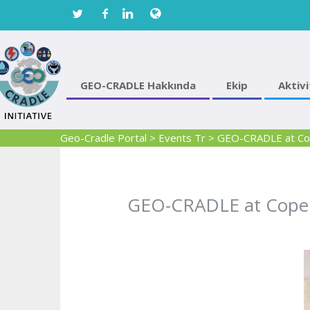
GEO-CRADLE Hakkında
Ekip
Aktivi
Geo-Cradle Portal
>
Events Tr
>
GEO-CRADLE at Cope
GEO-CRADLE at Copern