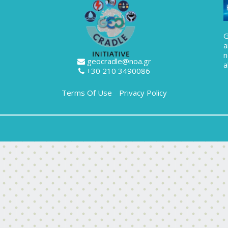
G
a
geocradle@noa.gr
a
+30 210 3490086
Terms Of Use
Privacy Policy