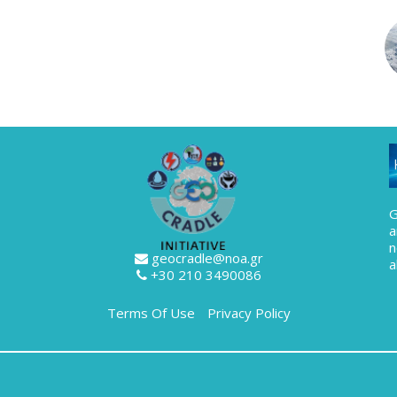
G
a
geocradle@noa.gr
a
+30 210 3490086
Terms Of Use
Privacy Policy